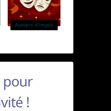
Ateliers d'Impro
 pour
vité !