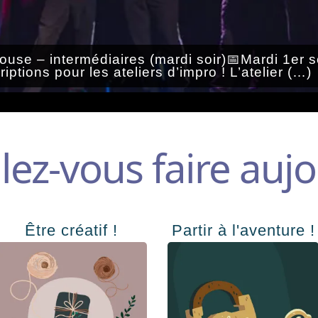
louse – intermédiaires (mardi soir)📅Mardi 1e
tions pour les ateliers d’impro ! L’atelier (…)
ez-vous faire aujo
Être créatif !
Partir à l'aventure !