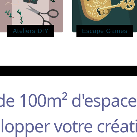
Ateliers DIY
Escape Games
 de 100m² d'espace
opper votre créati