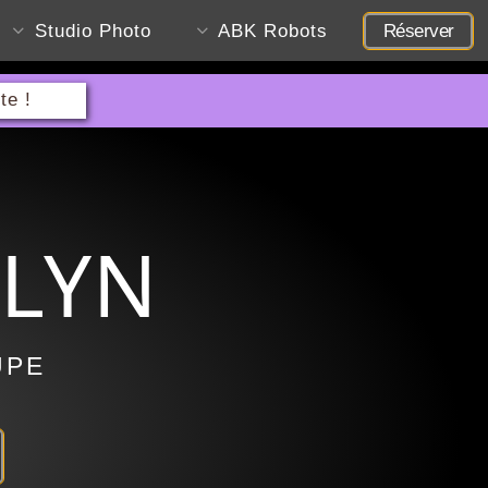
Studio Photo
ABK Robots
Réserver
te !
KLYN
UPE