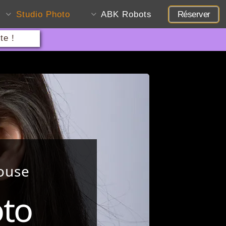
Studio Photo
ABK Robots
Réserver
te !
ouse
oto