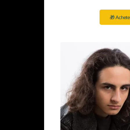
🎁 Achete