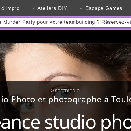
s d'Impro
Ateliers DIY
Escape Games
 Murder Party pour votre teambuilding ? Réservez-vi
Shootmedia
dio Photo et photographe à Toul
ance studio ph