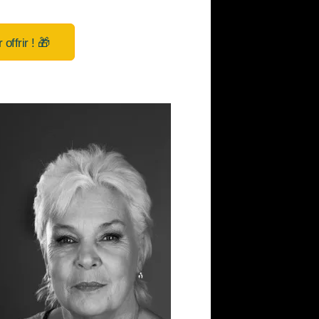
ffrir ! 🎁