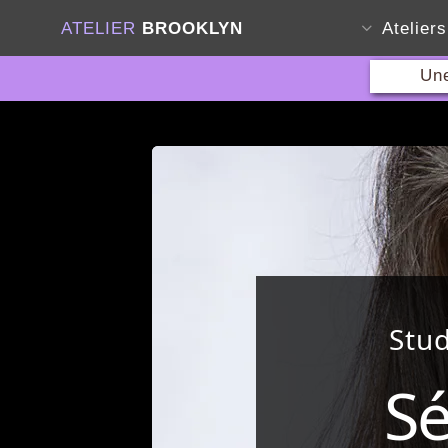
ATELIER
BROOKLYN
Atelier
Une
Stu
Sé