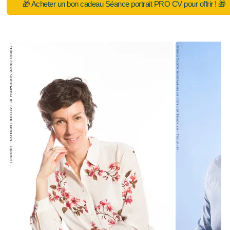
🎁 Acheter un bon cadeau Séance portrait PRO CV pour offrir ! 🎁