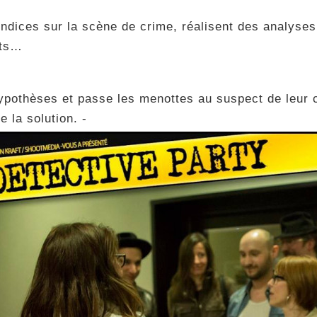
 indices sur la scène de crime, réalisent des analyses
cts…
pothèses et passe les menottes au suspect de leur c
e la solution. -