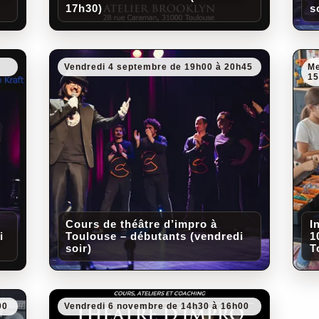
17h30)
s
Vendredi 4 septembre de 19h00 à 20h45
Me
1
Cours de théâtre d’impro à
I
i
Toulouse – débutants (vendredi
1
soir)
T
00
Vendredi 6 novembre de 14h30 à 16h00