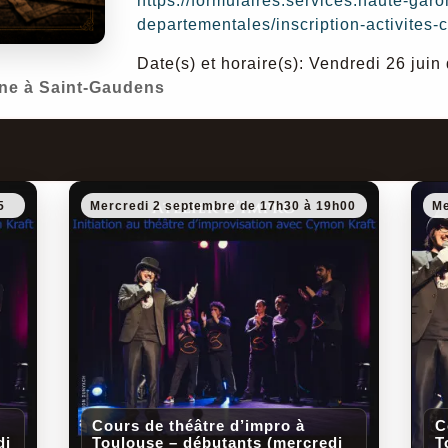
https://formulaires.services.haute-garo
departementales/inscription-activites-c
Date(s) et horaire(s): Vendredi 26 ju
ne à Saint-Gaudens
5
Mercredi 2 septembre de 17h30 à 19h00
Me
Cours de théâtre d’impro à
C
di
Toulouse – débutants (mercredi
T