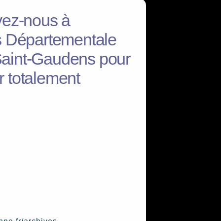
vez-nous à
s Départementale
aint-Gaudens pour
 totalement