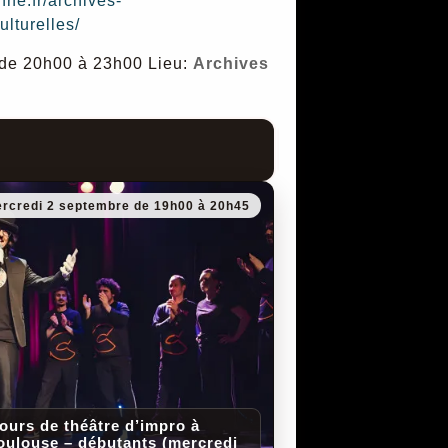
nne.fr/archives-
ulturelles/
in de 20h00 à 23h00
Lieu:
Archives
rcredi 2 septembre de 19h00 à 20h45
ours de théâtre d’impro à
oulouse – débutants (mercredi