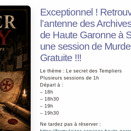
Exceptionnel ! Retrou
l’antenne des Archive
de Haute Garonne à S
une session de Murder
Gratuite !!!
Le thème : Le secret des Templiers
Plusieurs sessions de 1h
Départ à :
–
18h
–
18h30
–
19h
–
19h30
Ne tardez pas à réserver :