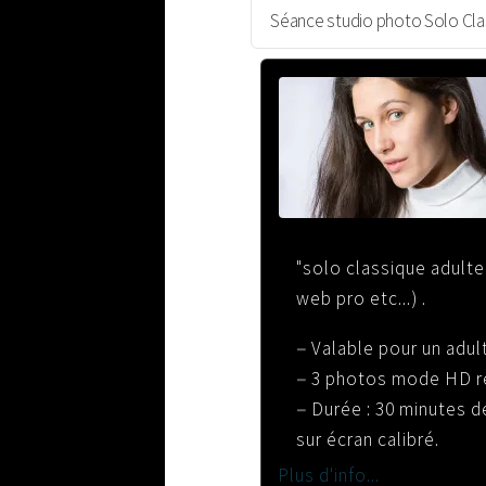
"solo classique adulte"
web pro etc...) .
–
Valable pour un adul
–
3 photos mode HD r
–
Durée : 30 minutes de
sur écran calibré.
Plus d'info...