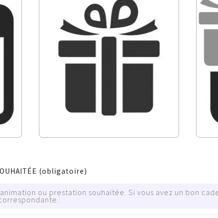
SOUHAITÉE
(obligatoire)
l’animation ou prestation souhaitée. Si vous avez un bon ca
 correspondante.