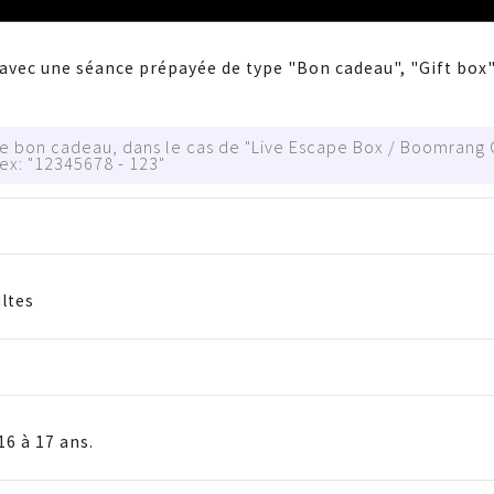
 avec une séance prépayée de type "Bon cadeau", "Gift box"
re bon cadeau, dans le cas de "Live Escape Box / Boomrang G
 ex: "12345678 - 123"
ltes
6 à 17 ans.