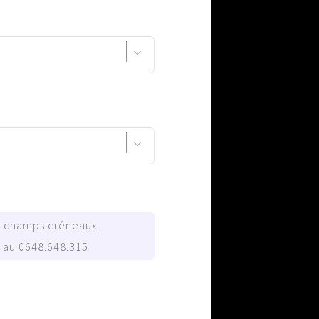
le champs créneaux.
 au 0648.648.315