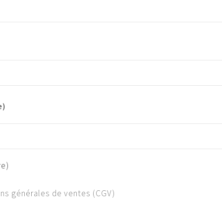
e)
re)
es participants auront un pass vaccinal le jour J. Une vérifi
ons générales de ventes (CGV)
auront un pass vaccinal COVID valide (Uniquement pour les