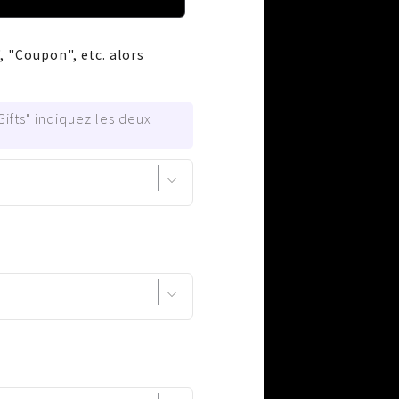
, "Coupon", etc. alors
ifts" indiquez les deux