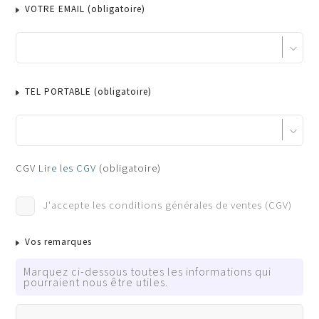
VOTRE EMAIL
(obligatoire)
TEL PORTABLE
(obligatoire)
Pass Sanitaire
CGV
Lire les CGV
(obligatoire)
Cochez cette case si TOUS les participants auront un pa
J'accepte les conditions générales de ventes (CGV)
Tous les participants auront un pass vaccinal COVID vali
Vos remarques
Marquez ci-dessous toutes les informations qui
pourraient nous être utiles.