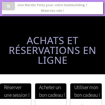
Une Murder Party pour votre teambuilding ?
Réservez-vite !
ACHATS ET
RÉSERVATIONS EN
LIGNE
Réserver
Acheter un
Utiliser mon
une session !
bon cadeau !
bon cadeau !