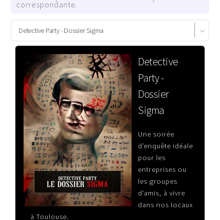
correspondante.
Detective
Party -
Dossier
Sigma
Une soirée
d’enquête idéale
pour les
entreprises ou
les groupes
d’amis, à vivre
dans nos locaux
à Toulouse.