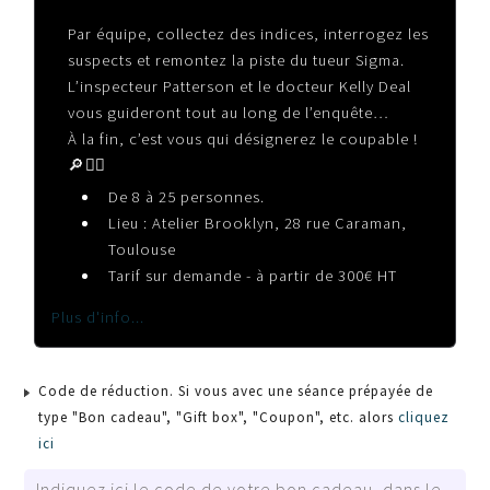
Par équipe, collectez des indices, interrogez les
suspects et remontez la piste du tueur Sigma.
L’inspecteur Patterson et le docteur Kelly Deal
vous guideront tout au long de l’enquête…
À la fin, c’est vous qui désignerez le coupable !
🔎🕵️‍♂️
De 8 à 25 personnes.
Lieu : Atelier Brooklyn, 28 rue Caraman,
Toulouse
Tarif sur demande - à partir de 300€ HT
Plus d'info...
Code de réduction. Si vous avec une séance prépayée de
type "Bon cadeau", "Gift box", "Coupon", etc. alors
cliquez
ici
Indiquez ici le code de votre bon cadeau, dans le