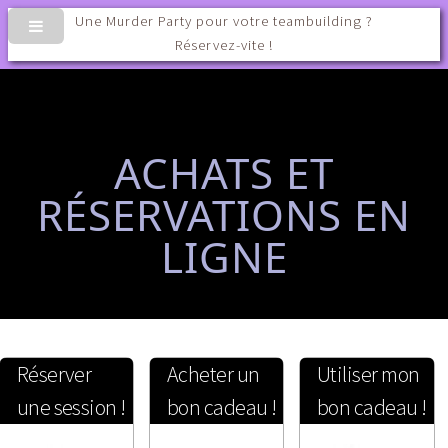
Une Murder Party pour votre teambuilding ?
Réservez-vite !
ACHATS ET
RÉSERVATIONS EN
LIGNE
Réserver
Acheter un
Utiliser mon
une session !
bon cadeau !
bon cadeau !