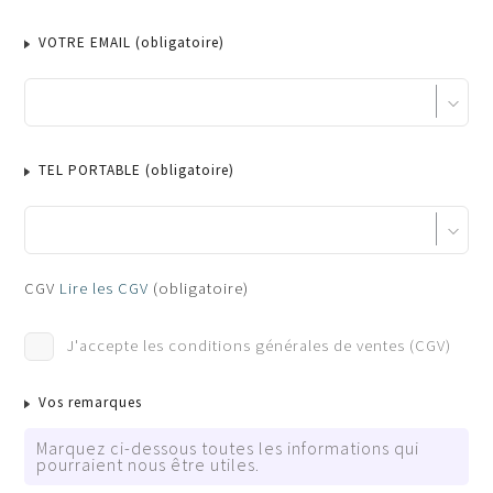
VOTRE EMAIL
(obligatoire)
TEL PORTABLE
(obligatoire)
Pass Sanitaire
CGV
Lire les CGV
(obligatoire)
Cochez cette case si TOUS les participants auront un pa
J'accepte les conditions générales de ventes (CGV)
Tous les participants auront un pass vaccinal COVID vali
Vos remarques
Marquez ci-dessous toutes les informations qui
pourraient nous être utiles.