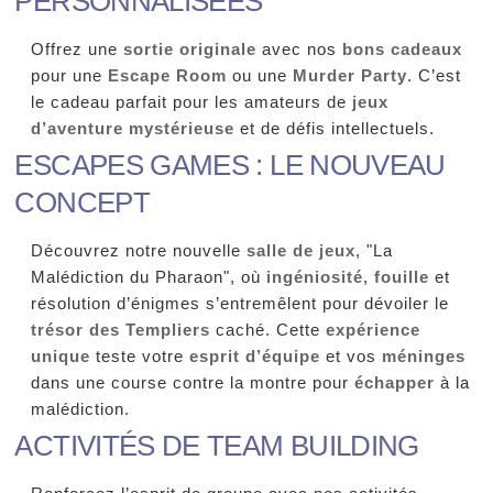
Offrez une
sortie originale
avec nos
bons cadeaux
pour une
Escape Room
ou une
Murder Party
. C’est
le cadeau parfait pour les amateurs de
jeux
d’aventure mystérieuse
et de défis intellectuels.
ESCAPES GAMES : LE NOUVEAU
CONCEPT
Découvrez notre nouvelle
salle de jeux
, "La
Malédiction du Pharaon", où
ingéniosité
,
fouille
et
résolution d’énigmes s’entremêlent pour dévoiler le
trésor des Templiers
caché. Cette
expérience
unique
teste votre
esprit d’équipe
et vos
méninges
dans une course contre la montre pour
échapper
à la
malédiction.
ACTIVITÉS DE TEAM BUILDING
Renforcez l’esprit de groupe avec nos activités