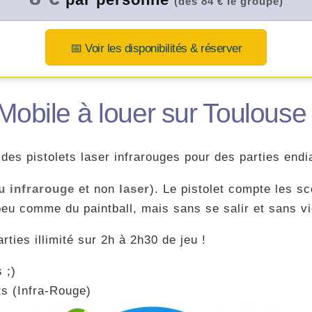
(dès 84 € le groupe)
📅 Voir les disponibilités & réserver
obile à louer sur Toulouse
des pistolets laser infrarouges pour des parties endi
u infrarouge
et non
laser
). Le pistolet compte les s
 peu comme du paintball, mais sans se salir et sans v
ties illimité sur 2h à 2h30 de jeu !
 ;)
ts (Infra-Rouge)