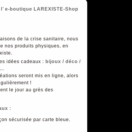
i : l’ e-boutique LAREXISTE-Shop
isons de la crise sanitaire, nous
de nos produits physiques, en
xiste.
es idées cadeaux :
bijoux / déco /
..
réations seront mis en ligne, alors
égulièrement !
ent le jour au grès des
aux :
çon sécurisée par carte bleue.