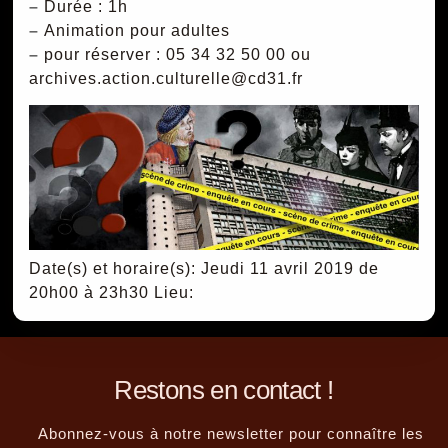
–
Durée : 1h
–
Animation pour adultes
–
pour réserver : 05 34 32 50 00 ou
archives.action.culturelle@cd31.fr
Date(s) et horaire(s): Jeudi 11 avril 2019 de
20h00 à 23h30
Lieu:
Restons en contact !
Abonnez-vous à notre newsletter pour connaître les