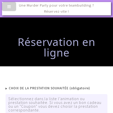
Une Murder Party pour votre teambuilding ?
Réservez-vite !
Réservation en
ligne
CHOIX DE LA PRESTATION SOUHAITÉE
(obligatoire)
Sélectionnez dans la liste l’animation ou
prestation souhaitée. Si vous avez un bon cadeau
ou un "Coupon" vous devez choisir la prestation
correspondante.