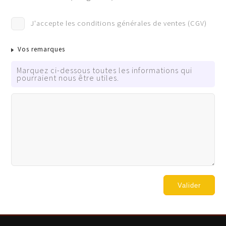
Cochez cette case si TOUS les participants auront un pa
J'accepte les conditions générales de ventes (CGV)
Tous les participants auront un pass vaccinal COVID vali
Vos remarques
Marquez ci-dessous toutes les informations qui
pourraient nous être utiles.
Valider