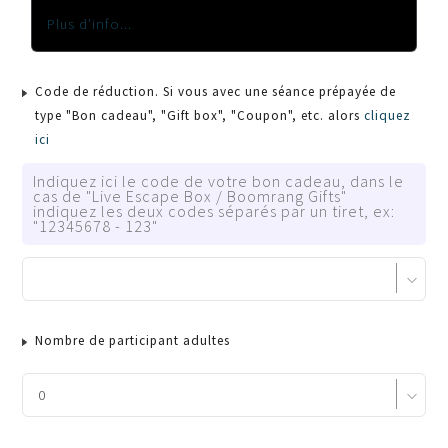
Plus d'info...
Code de réduction. Si vous avec une séance prépayée de
type "Bon cadeau", "Gift box", "Coupon", etc. alors
cliquez
ici
Indiquez ici le code de votre bon cadeau, dans le
cas de "Live Escape Box / Boomrang Gifts"
indiquez les deux codes séparés par un tiret, ex:
"12345678 - 123"
Nombre de participant adultes