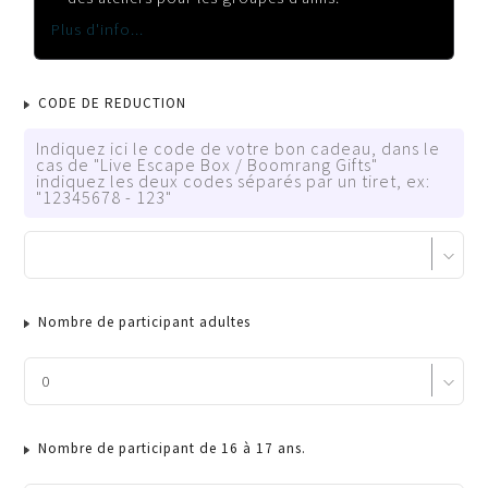
Plus d'info...
CODE DE REDUCTION
Indiquez ici le code de votre bon cadeau, dans le
cas de "Live Escape Box / Boomrang Gifts"
indiquez les deux codes séparés par un tiret, ex:
"12345678 - 123"
Nombre de participant adultes
Nombre de participant de 16 à 17 ans.