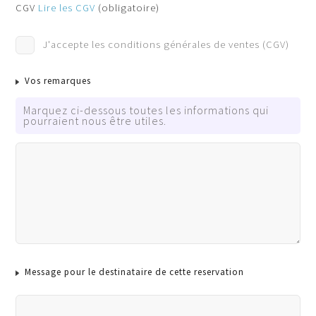
Pass Sanitaire
CGV
Lire les CGV
(obligatoire)
Cochez cette case si TOUS les participants auront un pa
J'accepte les conditions générales de ventes (CGV)
Tous les participants auront un pass vaccinal COVID vali
Vos remarques
Marquez ci-dessous toutes les informations qui
pourraient nous être utiles.
Message pour le destinataire de cette reservation