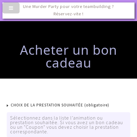
Une Murder Party pour votre teambuilding ?
Réservez-vite !
Acheter un bon
cadeau
CHOIX DE LA PRESTATION SOUHAITÉE
(obligatoire)
Sélectionnez dans la liste l’animation ou
prestation souhaitée. Si vous avez un bon cadeau
ou un "Coupon" vous devez choisir la prestation
correspondante.