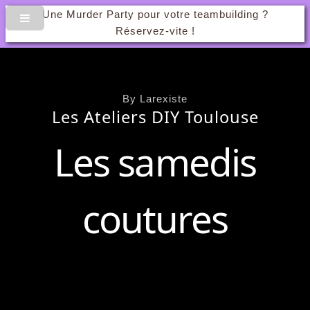
Une Murder Party pour votre teambuilding ?
Réservez-vite !
By Larexiste
Les Ateliers DIY Toulouse
Les samedis
coutures