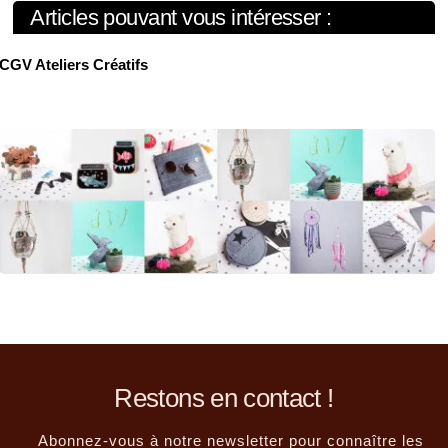
Articles pouvant vous intéresser :
CGV Ateliers Créatifs
Restons en contact !
Abonnez-vous à notre newsletter pour connaître les