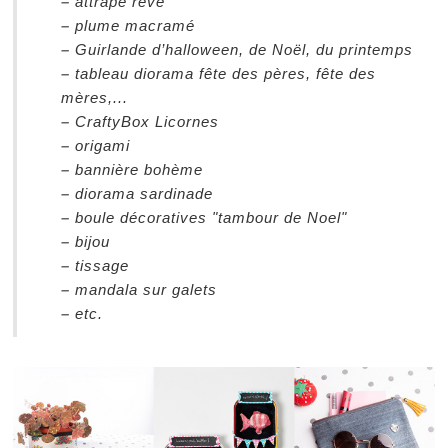
–
attrape rêve
–
plume macramé
–
Guirlande d’halloween, de Noël, du printemps
–
tableau diorama fête des pères, fête des
mères,...
–
CraftyBox Licornes
–
origami
–
bannière bohème
–
diorama sardinade
–
boule décoratives "tambour de Noel"
–
bijou
–
tissage
–
mandala sur galets
–
etc.